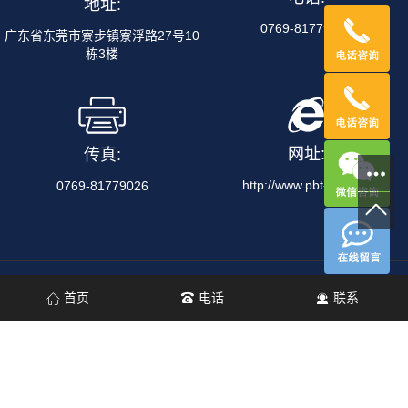
地址:
0769-81779656
广东省东莞市寮步镇寮浮路27号10
栋3楼
网址:
传真:
http://www.pbt-tech.cn
0769-81779026
版权所有 © 2026 东莞市博易盛电子科技有限公司
主要从事于 钢网
首页
电话
联系
清洗机/PCBA清洗机/治具清洗机/清洗设备制造商/吸嘴清洗机/清洗
设备定制/PCBA电路板代工清洗/半导体清洗机/等离子清洗机 , 欢迎
来电咨询！
备案号
粤ICP备18151003号
网站地图
主营区域：
东莞
深圳
重庆
华东
厦门
华北
广州
北京
上海
中国台湾