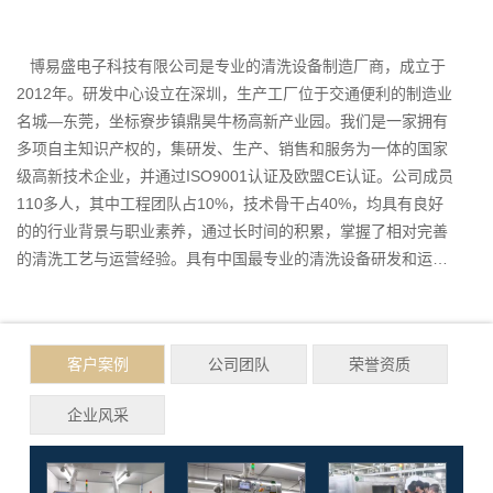
博易盛电子科技有限公司是专业的清洗设备制造厂商，成立于
2012年。研发中心设立在深圳，生产工厂位于交通便利的制造业
名城—东莞，坐标寮步镇鼎昊牛杨高新产业园。我们是一家拥有
多项自主知识产权的，集研发、生产、销售和服务为一体的国家
级高新技术企业，并通过ISO9001认证及欧盟CE认证。公司成员
110多人，其中工程团队占10%，技术骨干占40%，均具有良好
的的行业背景与职业素养，通过长时间的积累，掌握了相对完善
的清洗工艺与运营经验。具有中国最专业的清洗设备研发和运营
团队之一。
博易盛现已开发产品有：全气动网板清洗机、 全自动水基网板
清洗机、全自动PCBA在线型清洗机、全自动PCBA离线型清洗
机、全自动毛刷清洗机、全自动治具清洗机、全自动吸嘴清洗
客户案例
公司团队
荣誉资质
机、可储存吸嘴清洗+视觉检测一体机、全自动毛刷清洗机、印刷
板面清洁机、全自动摄相头模组清洗机、全自动晶元清洗机、等
企业风采
离子清洗机等系列清洗设备。涉及领域：SMT 、PCB 、CCM
、半导体、印刷、光学玻璃、精密五金、 柔性PCB、模块PCB、
主机板PCB等产品的清洗。同时博易盛有相应的设备和新加坡