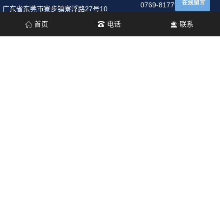
0769-81779656
广东省东莞市寮步镇寮浮路27号10
栋3楼
首页
电话
联系
网址:
传真:
http://www.pbt-tech.cn
0769-81779026
版权所有 © 2026 东莞市博易盛电子科技有限公司
主要从事于 钢网
清洗机/PCBA清洗机/治具清洗机/清洗设备制造商/吸嘴清洗机/清洗
设备定制/PCBA电路板代工清洗/半导体清洗机/等离子清洗机 , 欢迎
来电咨询！
备案号
粤ICP备18151003号
网站地图
主营区域：
东莞
深圳
重庆
华东
厦门
华北
广州
北京
上海
中国台湾